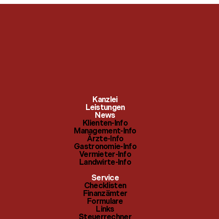
Klienten-Info
Checklisten
Kanzlei
Management-Info
Leistungen
Finanzämter
News
Klienten-Info
Ärzte-Info
Management-Info
Formulare
Ärzte-Info
Gastronomie-Info
Gastronomie-Info
Links
Vermieter-Info
Landwirte-Info
Vermieter-Info
Steuerrechner
Service
Landwirte-Info
Checklisten
Themenindex
Finanzämter
Formulare
Links
Steuerrechner