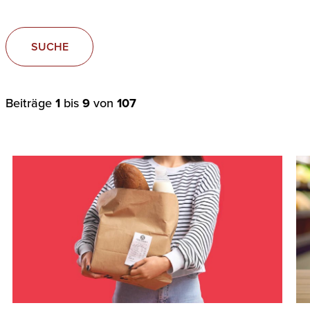
SUCHE
Beiträge
1
bis
9
von
107