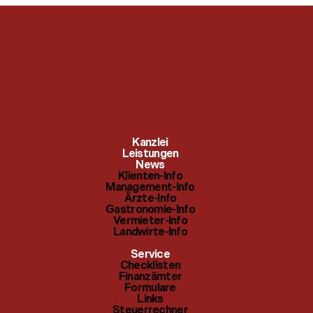
Klienten-Info
Checklisten
Kanzlei
Management-Info
Leistungen
Finanzämter
News
Klienten-Info
Ärzte-Info
Management-Info
Formulare
Ärzte-Info
Gastronomie-Info
Gastronomie-Info
Links
Vermieter-Info
Landwirte-Info
Vermieter-Info
Steuerrechner
Service
Landwirte-Info
Checklisten
Themenindex
Finanzämter
Formulare
Links
Steuerrechner