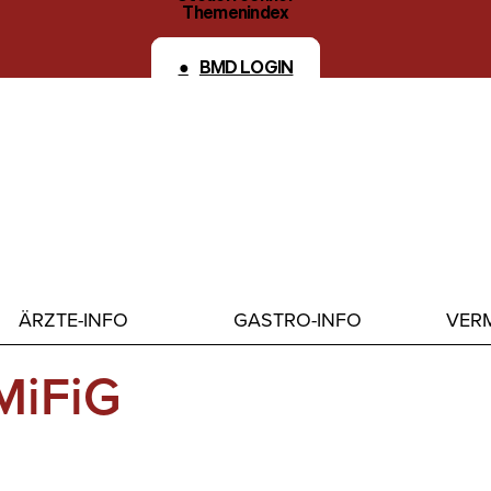
Themenindex
Kontakt
BMD LOGIN
ÄRZTE-INFO
GASTRO-INFO
VERM
MiFiG