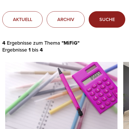
AKTUELL
ARCHIV
SUCHE
4
Ergebnisse zum Thema
"MiFiG"
Ergebnisse
1
bis
4