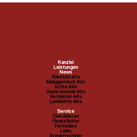
Klienten-Info
Checklisten
Kanzlei
Management-Info
Leistungen
Finanzämter
News
Klienten-Info
Ärzte-Info
Management-Info
Formulare
Ärzte-Info
Gastronomie-Info
Gastronomie-Info
Links
Vermieter-Info
Landwirte-Info
Vermieter-Info
Steuerrechner
Service
Landwirte-Info
Checklisten
Themenindex
Finanzämter
Formulare
Links
Steuerrechner