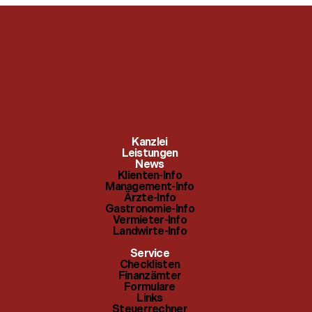
Klienten-Info
Checklisten
Kanzlei
Management-Info
Leistungen
Finanzämter
News
Klienten-Info
Ärzte-Info
Management-Info
Formulare
Ärzte-Info
Gastronomie-Info
Gastronomie-Info
Links
Vermieter-Info
Landwirte-Info
Vermieter-Info
Steuerrechner
Service
Landwirte-Info
Checklisten
Themenindex
Finanzämter
Formulare
Links
Steuerrechner