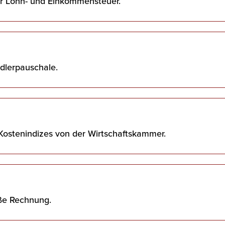
er Lohn- und Einkommensteuer.
dlerpauschale.
Kostenindizes von der Wirtschaftskammer.
ße Rechnung.