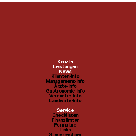
Klienten-Info
Checklisten
Kanzlei
Management-Info
Leistungen
Finanzämter
News
Klienten-Info
Ärzte-Info
Management-Info
Formulare
Ärzte-Info
Gastronomie-Info
Gastronomie-Info
Links
Vermieter-Info
Landwirte-Info
Vermieter-Info
Steuerrechner
Service
Landwirte-Info
Checklisten
Themenindex
Finanzämter
Formulare
Links
Steuerrechner