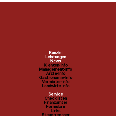
Klienten-Info
Checklisten
Kanzlei
Management-Info
Leistungen
Finanzämter
News
Klienten-Info
Ärzte-Info
Management-Info
Formulare
Ärzte-Info
Gastronomie-Info
Gastronomie-Info
Links
Vermieter-Info
Landwirte-Info
Vermieter-Info
Steuerrechner
Service
Landwirte-Info
Checklisten
Themenindex
Finanzämter
Formulare
Links
Steuerrechner