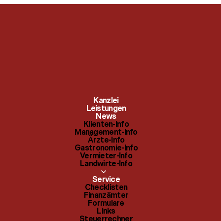
Klienten-Info
Checklisten
Kanzlei
Management-Info
Leistungen
Finanzämter
News
Klienten-Info
Ärzte-Info
Management-Info
Formulare
Ärzte-Info
Gastronomie-Info
Gastronomie-Info
Links
Vermieter-Info
Landwirte-Info
Vermieter-Info
Steuerrechner
Service
Landwirte-Info
Checklisten
Themenindex
Finanzämter
Formulare
Links
Steuerrechner